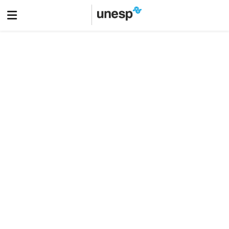
Pós-graduação Unesp Feis: conhecimento que amplia
possibilidades profissionais
Veja mais
Área do aluno